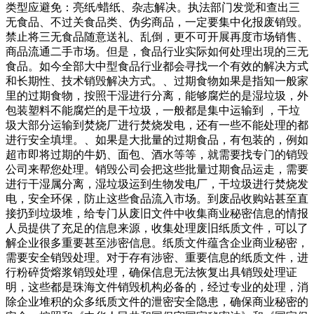
类型应避免：亮纸/蜡纸、杂志解决。执法部门发觉和查出三
无食品、不过关食品类、伪劣商品，一定要集中化报废销毁。
禁止将三无食品随意送礼、乱倒，更不可开展再度市场销售、
商品流通二手市场。但是，食品行业实际如何处理出現的三无
食品。如今全部大中型食品行业都会寻找一个有效的解决方式
和长期性、技术销毁解决方式。、过期食物如果是指知一般家
里的过期食物，按照干湿进行分离，能够腐烂的是湿垃圾，外
包装塑料不能腐烂的是干垃圾，一般都是集中运输到 ，干垃
圾大部分运输到焚烧厂进行焚烧发电，还有一些不能处理的都
进行安全填埋。、如果是大批量的过期食品，有包装的，例如
超市即将过期的牛奶、面包、酒水等等，就需要找专门的销毁
公司来帮您处理。销毁公司会把这些批量过期食品运走，需要
进行干湿属分离，湿垃圾运到生物发电厂，干垃圾进行焚烧发
电，安全环保，防止这些食品流入市场。到废品收购站甚至直
接扔到垃圾堆，给专门从废旧文件中收集商业秘密信息的情报
人员提供了充足的信息来源，收集处理废旧纸质文件，可以了
解企业很多重要甚至涉密信息。纸质文件蕴含企业商业秘密，
需要安全销毁处理。对于存有涉密、重要信息的纸质文件，进
行粉碎货熔浆销毁处理，确保信息无法恢复出具销毁处理证
明，这些都是珠海文件销毁机构必备的，经过专业的处理，消
除企业堆积的众多纸质文件的泄密安全隐患，确保商业秘密的