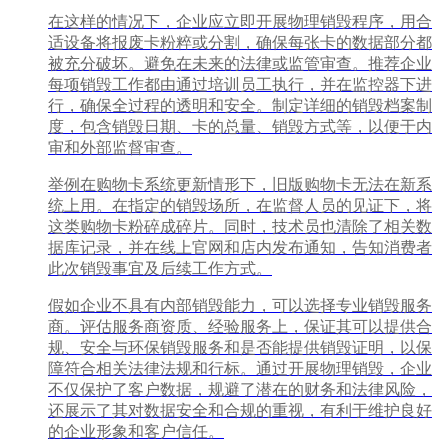
在这样的情况下，企业应立即开展物理销毁程序，用合
适设备将报废卡粉粹或分割，确保每张卡的数据部分都
被充分破坏。避免在未来的法律或监管审查。推荐企业
每项销毁工作都由通过培训员工执行，并在监控器下进
行，确保全过程的透明和安全。制定详细的销毁档案制
度，包含销毁日期、卡的总量、销毁方式等，以便于内
审和外部监督审查。
举例在购物卡系统更新情形下，旧版购物卡无法在新系
统上用。在指定的销毁场所，在监督人员的见证下，将
这类购物卡粉碎成碎片。同时，技术员也清除了相关数
据库记录，并在线上官网和店内发布通知，告知消费者
此次销毁事宜及后续工作方式。
假如企业不具有内部销毁能力，可以选择专业销毁服务
商。评估服务商资质、经验服务上，保证其可以提供合
规、安全与环保销毁服务和是否能提供销毁证明，以保
障符合相关法律法规和行标。通过开展物理销毁，企业
不仅保护了客户数据，规避了潜在的财务和法律风险，
还展示了其对数据安全和合规的重视，有利于维护良好
的企业形象和客户信任。