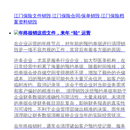
江门保险文件销毁,江门保险合同/保单销毁,江门保险档
案资料销毁
年终核销这些文件，来年 “轻” 运营
在企业运营的年终节点，对年前的预约单据进行清理销
毁是一项不容忽视的工作，其背后有着多方面的原因。
许多企业，尤其是服务行业企业，如大型医美机构，在
日常经营中积累了海量的预约单据。随着时间推移，这
些单据会使存储空间变得拥挤不堪，增加了额外的仓储
成本。旧的预约单据可能包含大量冗余信息，如客户的
临时改约、取消记录等，这会干扰企业对当前业务需求
和客户偏好的精准分析。 清理销毁这些预约单据有助于
企业财务数据的准确性与简洁性。大量未核销、未清理
的单据会使财务账目混乱复杂，影响财务报表的真实性
与可读性，不利于企业管理层做出精准的决策。而年终
清理能让财务数据清晰反映企业当年的实际经营状况。
在年终核销时，通常会清理诸如客户预约登记册、服务