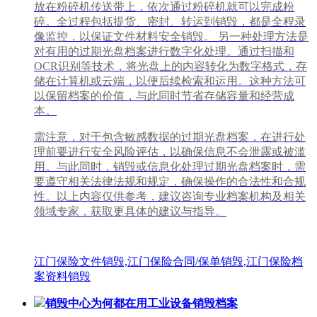
放在粉碎机传送带上，依次通过粉碎机就可以完成粉
碎。全过程包括提货、密封、转运到销毁，都是全程录
像监控，以保证文件材料安全销毁。 另一种处理方法是
对有用的过期光盘档案进行数字化处理。通过扫描和
OCR识别等技术，将光盘上的内容转化为数字格式，存
储在计算机或云端，以便后续检索和运用。这种方法可
以保留档案的价值，与此同时节省存储容量和经营成
本。
需注意，对于包含敏感数据的过期光盘档案，在进行处
理前要进行安全风险评估，以确保信息不会泄露或被滥
用。与此同时，销毁或信息化处理过期光盘档案时，需
要遵守相关法律法规和规定，确保操作的合法性和合规
性。以上内容仅供参考，建议咨询专业档案机构及相关
领域专家，获取更具体的建议与指导。
江门保险文件销毁,江门保险合同/保单销毁,江门保险档
案资料销毁
销毁中心为何都在用工业设备销毁档案