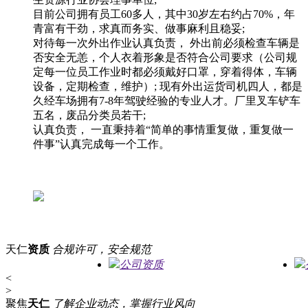
目前公司拥有员工60多人，其中30岁左右约占70%，年
青富有干劲，求真而务实、做事麻利且稳妥;
对待每一次外出作业认真负责， 外出前必须检查车辆是
否安全无恙，个人衣着形象是否符合公司要求（公司规
定每一位员工作业时都必须戴好口罩，穿着得体，车辆
设备，定期检查，维护）; 现有外出运货司机四人，都是
久经车场拥有7-8年驾驶经验的专业人才。厂里叉车铲车
五名，废品分类员若干;
认真负责， 一直秉持着“简单的事情重复做，重复做一
件事”认真完成每一个工作。
天仁
资质
合规许可，安全规范
公司资质
<
>
聚焦
天仁
了解企业动态，掌握行业风向