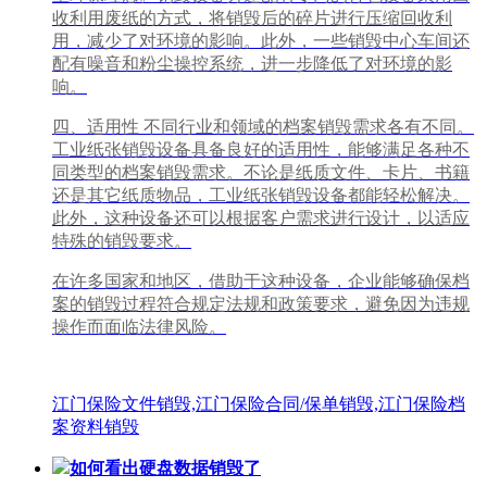
收利用废纸的方式，将销毁后的碎片进行压缩回收利
用，减少了对环境的影响。此外，一些销毁中心车间还
配有噪音和粉尘操控系统，进一步降低了对环境的影
响。
四、适用性 不同行业和领域的档案销毁需求各有不同。
工业纸张销毁设备具备良好的适用性，能够满足各种不
同类型的档案销毁需求。不论是纸质文件、卡片、书籍
还是其它纸质物品，工业纸张销毁设备都能轻松解决。
此外，这种设备还可以根据客户需求进行设计，以适应
特殊的销毁要求。
在许多国家和地区，借助于这种设备，企业能够确保档
案的销毁过程符合规定法规和政策要求，避免因为违规
操作而面临法律风险。
江门保险文件销毁,江门保险合同/保单销毁,江门保险档
案资料销毁
如何看出硬盘数据销毁了