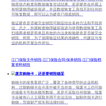
物质状态检查和数据修复尝试结果。若是硬盘在外观上
有明显物理破坏痕迹，并且数据恢复工具找不到任何的
可恢复数据，那可以认为硬盘已彻底销毁。
验证硬盘是否被完全销毁可能应结合多种方法和手段评
估。总之，外观检查物理破坏痕迹与使用数据恢复工具
扫描两者都是简单且有效的办法来检验硬盘是否被完全
销毁。然而，为了保障验证结果的准确性，也建议与专
业的机构开展合作评估。
江门保险文件销毁,江门保险合同/保单销毁,江门保险档
案资料销毁
废弃购物卡，还是要销毁稳妥
购物卡的发售客群广泛，覆盖了各种类型的企业和机
构，过期购物卡在仓库中被不当存放，报废卡上仍可能
存储着卡号和余额等数据。若是不采取任何措施，报废
卡会被有心人士获取并用于非法活动，如制作假卡进行
购物，导致财产损失和法律纠纷。