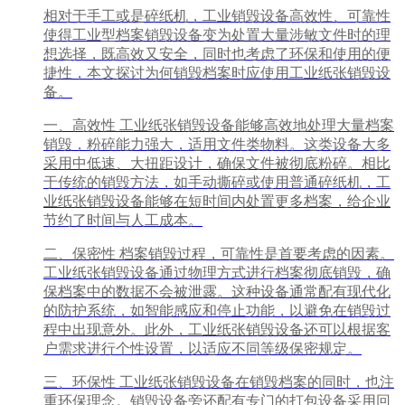
相对于手工或是碎纸机，工业销毁设备高效性、可靠性
使得工业型档案销毁设备变为处置大量涉敏文件时的理
想选择，既高效又安全，同时也考虑了环保和使用的便
捷性，本文探讨为何销毁档案时应使用工业纸张销毁设
备。
一、高效性 工业纸张销毁设备能够高效地处理大量档案
销毁，粉碎能力强大，适用文件类物料。这类设备大多
采用中低速、大扭距设计，确保文件被彻底粉碎。相比
于传统的销毁方法，如手动撕碎或使用普通碎纸机，工
业纸张销毁设备能够在短时间内处置更多档案，给企业
节约了时间与人工成本。
二、保密性 档案销毁过程，可靠性是首要考虑的因素。
工业纸张销毁设备通过物理方式进行档案彻底销毁，确
保档案中的数据不会被泄露。这种设备通常配有现代化
的防护系统，如智能感应和停止功能，以避免在销毁过
程中出现意外。此外，工业纸张销毁设备还可以根据客
户需求进行个性设置，以适应不同等级保密规定。
三、环保性 工业纸张销毁设备在销毁档案的同时，也注
重环保理念。销毁设备旁还配有专门的打包设备采用回