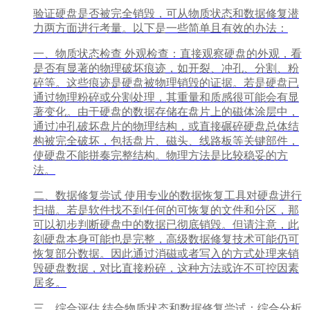
验证硬盘是否被完全销毁，可从物质状态和数据修复潜
力两方面进行考量。以下是一些简单且有效的办法：
一、物质状态检查 外观检查：直接观察硬盘的外观，看
是否有显著的物理破坏痕迹，如开裂、冲孔、分割、粉
碎等。这些痕迹是硬盘被物理销毁的证据。若是硬盘已
通过物理粉碎或分割处理，其重量和质感很可能会有显
著变化。由于硬盘的数据存储在盘片上的磁体涂层中，
通过冲孔破坏盘片的物理结构，或直接碾碎硬盘总体结
构被完全破坏，包括盘片、磁头、线路板等关键部件，
使硬盘不能拼奏完整结构。物理方法是比较稳妥的方
法。
二、数据修复尝试 使用专业的数据恢复工具对硬盘进行
扫描。若是软件找不到任何的可恢复的文件和分区，那
可以初步判断硬盘中的数据已彻底销毁。但请注意，此
刻硬盘本身可能也是完整，高级数据修复技术可能仍可
恢复部分数据。因此通过消磁或者写入的方式处理来销
毁硬盘数据，对比直接粉碎，这种方法或许不可控因素
居多。
三、综合评估 结合物质状态和数据修复尝试：综合分析