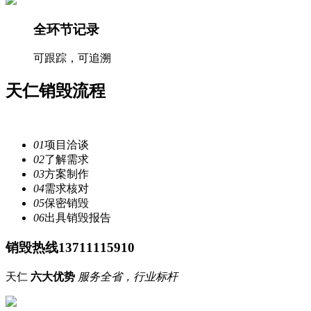
全环节记录
可跟踪，可追溯
天仁
销毁流程
注重每一个细节，提供安全
服务
01
项目洽谈
02
了解需求
03
方案制作
04
需求核对
05
保密销毁
06
出具销毁报告
销毁热线13711115910
天仁
六大优势
服务全省，行业标杆