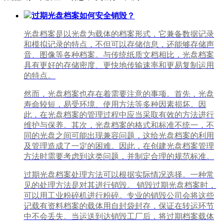
过期光盘档案如何安全销毁？
光盘档案是以光盘为载体的档案形式，它兼备数据记录
和模拟记录的特点，不但可以存储信息，还能够存储声
音、图像等各种档案。与传统纸质文档相比，光盘档案
具有更好的存储密度、更快地传输速率和更易复制运用
的特点。
然而，光盘档案也存在着需要注意的事项。首先，光盘
寿命较短，易受环境、使用方法等多种因素损坏。因
此，在光盘档案的管理过程中应当采取有效的方法进行
维护与保养。其次，光盘档案的格式和标准不统一，不
同的光盘之间可能出现兼容问题，这给光盘档案的利用
及管理造成了一定的困难。因此，在创建光盘档案管理
方法时需要考虑到这类问题，并制定合理的规范标准。
过期光盘档案处理方法可以根据实际情况选择。一种常
见的处理方法是对其进行销毁。 销毁过期光盘档案时，
可以用工业粉碎机进行粉碎。专业的销毁公司会将这些
记载有资料档案的载体用自封袋封存，保证在转运环节
中不会丢失。当运送到达销毁工厂后，将过期档案载体