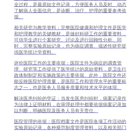
全过程，是最原始文件记录，方便医务人员及时、动态
了解病人全面信息，是诊断、治疗、护理的重要参考依
据。
相关研究与教学资料：完整医院健康和护理文件是医学
和护理教学的关键教材，是做好科研工作的重要资料，
可供学生进行个案研究、讨论及进行回顾性分析。同
时，完整实验原始记录，也为病症调查、描述性研究提
供医学统计学资料。
评价医院工作的主要依据：医院文件为病症的调查管
理、研究等工作提供了医学统计的原始资料，是卫生行
政体制制定和实施政策的主要依据。此外，医院文件还
能反映医院护理质量，是医院工作和管理水平的重要标
志之一，也是医务人员服务质量和技术水平的体现。
解决医患纠纷的凭证：当发生医患纠纷时，病案记录作
为法律上证明材料，在审理处理中都要依据病案记录加
以判断，明确医院及医务人员有无责任。
医院管理的依据：医院档案文件是医院各项工作活动的
实验原始记录，各种规范制度管理资料，以及相关部门