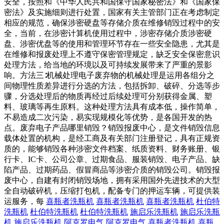
安全，按照和《中华人民共和国保守国家秘密法》和《国家保
密法》及实施细则进行处置，国家有关主管部门正在考虑制定
相应的规范，确保涉密硬盘等存储介质在维修销毁过程中的安
全，当前，在涉密计算机使用过程中，涉密存储介质涉密硬
盘、涉密优盘等的使用和管理环节存在一些安全隐患，尤其是
在维修和报废处理上不遵守保密管理规定，缺乏安全保密意识
处理方法，给当地的环境以及可持续发展带来了严重的景影
响。方法三∶机械处理电子废弃物的机械处理是运用各组分之
间物理性质差异进行分选的方法，包括拆卸、破碎、分选等步
骤，分选处理后的物质再经过后续处理可分别获得金属、塑
料、玻璃等再生原料。这种处理方法具有成本低，操作简单，
不易造成二次污染，易实现规模化等优势，是各国开发的热
点。废弃电子产品哪里销毁？销毁报废中心，是文件销毁信息
载体处置的机构，是经工商及有关部门注册登记，具有正规资
质的，能够销毁各种涉密文件档案、纸质资料、财务账册、银
行卡、IC卡、公司公章、过期食品、服装销毁、电子产品、缺
陷产品、过期药品、假冒商品等涉密介质的销毁公司。销毁报
废中心，自建有封闭销毁场地，拥有采用国外先进技术的大型
全自动破碎机，压缩打包机，配备专门的押运车辆，可提供装
运服务，每
喜瓶者洗瓶机
喜瓶者洗瓶机
喜瓶者洗瓶机
杜伯特
洗瓶机
杜伯特洗瓶机
杜伯特洗瓶机
施启乐洗瓶机
施启乐洗瓶
机
施启乐洗瓶机
阿克罗电气
阿克罗电气
喜瓶者洗瓶机
喜瓶