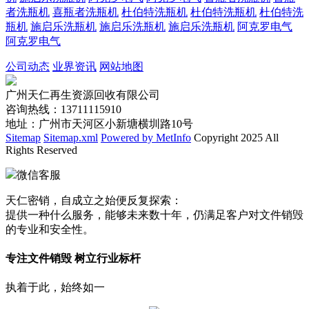
者洗瓶机
喜瓶者洗瓶机
杜伯特洗瓶机
杜伯特洗瓶机
杜伯特洗
瓶机
施启乐洗瓶机
施启乐洗瓶机
施启乐洗瓶机
阿克罗电气
阿克罗电气
公司动态
业界资讯
网站地图
广州天仁再生资源回收有限公司
咨询热线：13711115910
地址：广州市天河区小新塘横圳路10号
Sitemap
Sitemap.xml
Powered by MetInfo
Copyright 2025 All
Rights Reserved
微信客服
天仁密销，自成立之始便反复探索：
提供一种什么服务，能够未来数十年，仍满足客户对文件销毁
的专业和安全性。
专注文件销毁 树立行业标杆
执着于此，始终如一