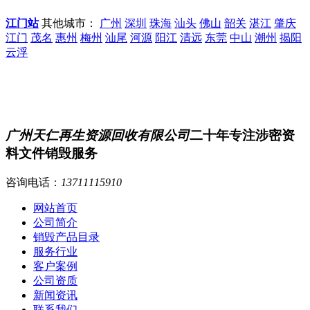
江门站
其他城市：
广州
深圳
珠海
汕头
佛山
韶关
湛江
肇庆
江门
茂名
惠州
梅州
汕尾
河源
阳江
清远
东莞
中山
潮州
揭阳
云浮
广州天仁再生资源回收有限公司
二十年专注涉密资
料文件销毁服务
咨询电话：
13711115910
网站首页
公司简介
销毁产品目录
服务行业
客户案例
公司资质
新闻资讯
联系我们