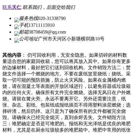
联系
天仁
联系我们，后面交给我们
服务热线
020-31338790
手机
13711115910
邮箱
38708459@qq.com
公司地址
广州市天河区小新塘横圳路10号
其他内容
： 仍可回收利用，无安全隐患。如果切碎的材料数
量适合您的家庭回收箱，您可以将其放入其中。如果你有更多
的边缘材料，最好把它们送到回收机构。文件销毁方法二：焚
烧文件选择一个燃烧的地方。不要在废纸篮里烧纸；烧纸。采
取一切可能的预防措施，防止火灾风险。如果在金属桶内燃
烧，请在混凝土等表面的开放区域进行，以避免容器或垃圾箱
内的任何火灾。确保所有文件完全燃烧。选择无风日在户外燃
烧。请留在篝火旁。永远不要离开它。另外还需要注意，纸
张、杂志、彩纸、包装纸或报纸插页不得用塑料涂层燃烧；选
择碎渣，然后扔掉。这只是为了确保所有的文件都被完全烧
毁。请确保火已经完全熄灭，直到余烬丢失。文件销毁方法
三：堆肥确定是否是可堆肥的。报纸和无光泽纸是优良的堆肥
材料，尤其是在厨余垃圾较多的堆肥箱中。堆肥中常用的纸张